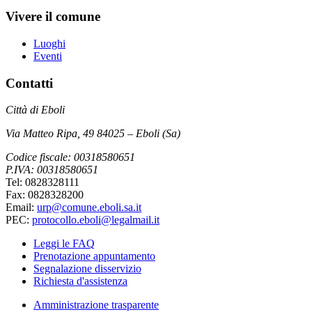
Vivere il comune
Luoghi
Eventi
Contatti
Città di Eboli
Via Matteo Ripa, 49 84025 – Eboli (Sa)
Codice fiscale: 00318580651
P.IVA: 00318580651
Tel: 0828328111
Fax: 0828328200
Email:
urp@comune.eboli.sa.it
PEC:
protocollo.eboli@legalmail.it
Leggi le FAQ
Prenotazione appuntamento
Segnalazione disservizio
Richiesta d'assistenza
Amministrazione trasparente