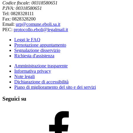
Codice fiscale: 00318580651
P.IVA: 00318580651
Tel: 0828328111
Fax: 0828328200
Email:
urp@comune.eboli.sa.it
PEC:
protocollo.eboli@legalmail.it
Leggi le FAQ
Prenotazione appuntamento
Segnalazione disservizio
Richiesta d'assistenza
Amministrazione trasparente
Informativa privacy
Note legali
Dichiarazione di accessibilità
Piano di miglioramento del sito e dei servizi
Seguici su