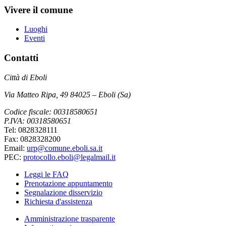
Vivere il comune
Luoghi
Eventi
Contatti
Città di Eboli
Via Matteo Ripa, 49 84025 – Eboli (Sa)
Codice fiscale: 00318580651
P.IVA: 00318580651
Tel: 0828328111
Fax: 0828328200
Email:
urp@comune.eboli.sa.it
PEC:
protocollo.eboli@legalmail.it
Leggi le FAQ
Prenotazione appuntamento
Segnalazione disservizio
Richiesta d'assistenza
Amministrazione trasparente