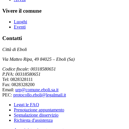
Vivere il comune
Luoghi
Eventi
Contatti
Città di Eboli
Via Matteo Ripa, 49 84025 – Eboli (Sa)
Codice fiscale: 00318580651
P.IVA: 00318580651
Tel: 0828328111
Fax: 0828328200
Email:
urp@comune.eboli.sa.it
PEC:
protocollo.eboli@legalmail.it
Leggi le FAQ
Prenotazione appuntamento
Segnalazione disservizio
Richiesta d'assistenza