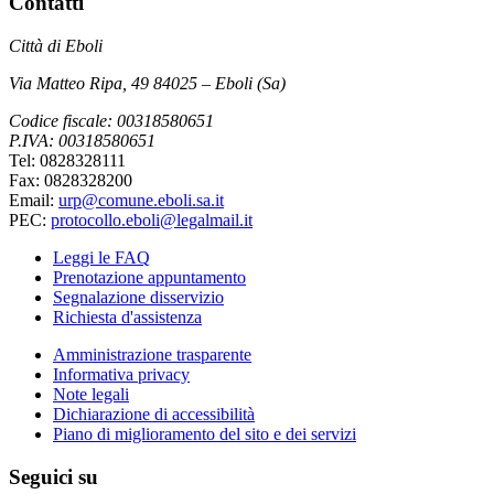
Contatti
Città di Eboli
Via Matteo Ripa, 49 84025 – Eboli (Sa)
Codice fiscale: 00318580651
P.IVA: 00318580651
Tel: 0828328111
Fax: 0828328200
Email:
urp@comune.eboli.sa.it
PEC:
protocollo.eboli@legalmail.it
Leggi le FAQ
Prenotazione appuntamento
Segnalazione disservizio
Richiesta d'assistenza
Amministrazione trasparente
Informativa privacy
Note legali
Dichiarazione di accessibilità
Piano di miglioramento del sito e dei servizi
Seguici su