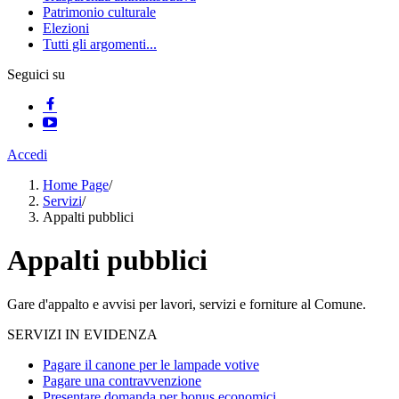
Patrimonio culturale
Elezioni
Tutti gli argomenti...
Seguici su
Accedi
Home Page
/
Servizi
/
Appalti pubblici
Appalti pubblici
Gare d'appalto e avvisi per lavori, servizi e forniture al Comune.
SERVIZI IN EVIDENZA
Pagare il canone per le lampade votive
Pagare una contravvenzione
Presentare domanda per bonus economici