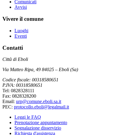
Comunicati
Avvisi
Vivere il comune
Luoghi
Eventi
Contatti
Città di Eboli
Via Matteo Ripa, 49 84025 – Eboli (Sa)
Codice fiscale: 00318580651
P.IVA: 00318580651
Tel: 0828328111
Fax: 0828328200
Email:
urp@comune.eboli.sa.it
PEC:
protocollo.eboli@legalmail.it
Leggi le FAQ
Prenotazione appuntamento
Segnalazione disservizio
Richiesta d'assistenza