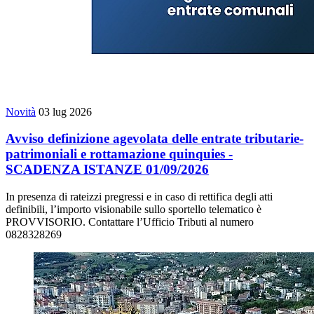
Novità
03 lug 2026
Avviso definizione agevolata delle entrate tributarie-
patrimoniali e rottamazione quinquies -
SCADENZA ISTANZE 01/09/2026
In presenza di rateizzi pregressi e in caso di rettifica degli atti
definibili, l’importo visionabile sullo sportello telematico è
PROVVISORIO. Contattare l’Ufficio Tributi al numero
0828328269