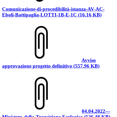
Comunicazione-di-procedibilità-istanza-AV-AC-
Eboli-Battipaglia-LOTTI-1B-E-1C (16.16 KB)
Avviso
approvazione progetto definitivo (557.96 KB)
04.04.2022---
Ministero-della-Transizione-Ecologica (526.48 KB)