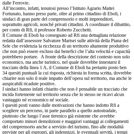
dalle Ferrovie.
All’incontro, infatti, tenutosi presso l’Istituto Agrario Mattei
Fortunato, hanno preso parte, oltre al primo cittadino di Eboli, i
sindaci di gran parte del comprensorio e molti imprenditori,
soprattutto agricoli, nonché privati cittadini. A coordinare il dibattito,
per conto di Rfi, il professor Roberto Zucchetti.
Il Comune di Eboli ha consegnato ad Rfi una dettagliata relazione
redatta dall’assessore Salvatore Marisei sulle attività della Piana del
Sele che evidenzia la ricchezza di un territorio altamente produttivo
che non può essere escluso dai benefici che l’alta velocità e capacità
potrebbero portare. A fronte della descrizione del contesto non solo
economico, ma anche turistico, nel quale dovrebbe innestarsi il
tracciato della linea 1 A, il Comune di Eboli ha pertanto posto ben
34 quesiti puntuali la cui risposta, richiesta in forma scritta, dovrebbe
chiarire non solo il reale impatto dell’opera sul territorio, ma anche le
auspicabili ricadute positive.
I sindaci hanno infatti chiarito che non è pensabile un tracciato che
incida fortemente sul territorio senza che lo stesso ne ricavi alcun
vantaggio né economico né sociale.
I quesiti posti vanno dalle motivazioni che hanno indotto Rfi a
scegliere un percorso, in parte parallelo a quello autostradale,
piuttosto che lungo l’asse tirrenico già esistente che avrebbe
comportato minori demolizioni e maggiori vantaggi ai collegamenti
del comprensorio anche a servizio del turismo, fino alle modalità
previste per gli espropri, gli indennizzi, le eventuali servitù, i tempi