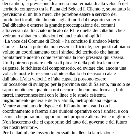
dei cantieri, la previsione di almeno una fermata di alta velocità nel
territorio compreso tra la Piana del Sele ed il Cilento e, soprattutto la
previsione di un hub merci che potrebbe essere a servizio dei
produttori locali, attualmente tagliati fuori dal trasporto su ferro.
Dal dibattito è emersa la grande preoccupazione dei comuni
attraversati dal tracciato indicato da Rfi e quella dei cittadini che si
vedranno abbattere abitazioni ed anche alcuni opifici.
«La voce del Comune di Eboli – ha concluso il sindaco Mario
Conte – da sola potrebbe non essere sufficiente, per questo abbiamo
voluto un coordinamento con i sindaci del territorio che hanno
prontamente aderito come testimonia la loro presenza qui stasera.
Uniti potremo portare nelle sedi più alte della politica le nostre
esigenze, le richieste del comprensorio, ed evitare che, ancora una
volta, le nostre terre siano colpite soltanto da decisioni calate
dall’alto. L’alta velocità e l’alta capacità possono essere
un’occasione di sviluppo per la provincia sud di Salerno, ma solo se
sapremo ottenere quanto a noi occorre: almeno una fermata, hub
merci, interconnessioni con le linee e le strade esistenti,
miglioramento generale della viabilità, metropolitana leggera.
Mentre attendiamo le risposte di Rfi andremo avanti con il
coordinamento e faremo altre riunioni operative con i sindaci e con
tecnici che potranno supportarci nel proporre alternative e migliorie.
Non lasceremo che ci esproprino del tutto del governo e del futuro
dei nostri territori».
Per i cittadini che fossero interessati; in allegata la relazione