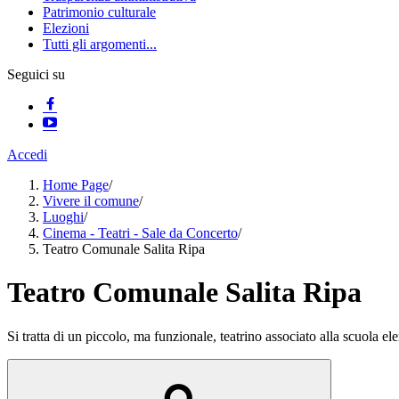
Patrimonio culturale
Elezioni
Tutti gli argomenti...
Seguici su
Accedi
Home Page
/
Vivere il comune
/
Luoghi
/
Cinema - Teatri - Sale da Concerto
/
Teatro Comunale Salita Ripa
Teatro Comunale Salita Ripa
Si tratta di un piccolo, ma funzionale, teatrino associato alla scuola 