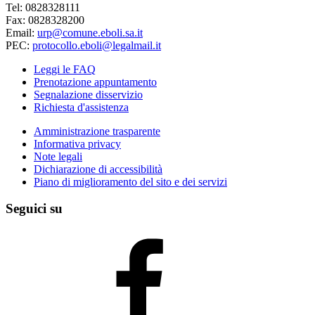
Tel: 0828328111
Fax: 0828328200
Email:
urp@comune.eboli.sa.it
PEC:
protocollo.eboli@legalmail.it
Leggi le FAQ
Prenotazione appuntamento
Segnalazione disservizio
Richiesta d'assistenza
Amministrazione trasparente
Informativa privacy
Note legali
Dichiarazione di accessibilità
Piano di miglioramento del sito e dei servizi
Seguici su