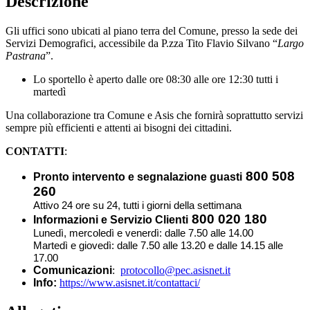
Descrizione
Gli uffici sono ubicati al piano terra del Comune, presso la sede dei
Servizi Demografici, accessibile da P.zza Tito Flavio Silvano “
Largo
Pastrana
”.
Lo sportello è aperto dalle ore 08:30 alle ore 12:30 tutti i
martedì
Una collaborazione tra Comune e Asis che fornirà soprattutto servizi
sempre più efficienti e attenti ai bisogni dei cittadini.
CONTATTI
:
800 508
Pronto intervento e segnalazione guasti
260
Attivo 24 ore su 24, tutti i giorni della settimana
800 020 180
Informazioni e Servizio Clienti
Lunedì, mercoledì e venerdì: dalle 7.50 alle 14.00
Martedì e giovedì: dalle 7.50 alle 13.20 e dalle 14.15 alle
17.00
Comunicazioni
:
protocollo@pec.asisnet.it
Info:
https://www.asisnet.it/contattaci/