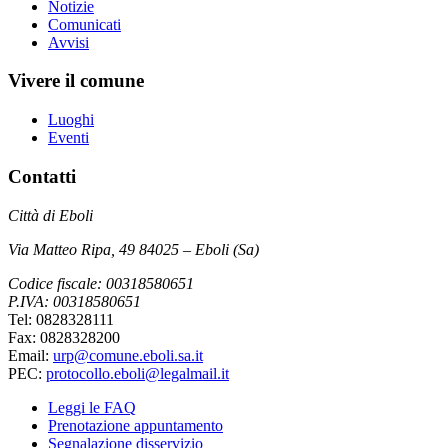
Notizie
Comunicati
Avvisi
Vivere il comune
Luoghi
Eventi
Contatti
Città di Eboli
Via Matteo Ripa, 49 84025 – Eboli (Sa)
Codice fiscale: 00318580651
P.IVA: 00318580651
Tel: 0828328111
Fax: 0828328200
Email:
urp@comune.eboli.sa.it
PEC:
protocollo.eboli@legalmail.it
Leggi le FAQ
Prenotazione appuntamento
Segnalazione disservizio