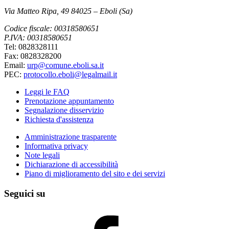
Via Matteo Ripa, 49 84025 – Eboli (Sa)
Codice fiscale: 00318580651
P.IVA: 00318580651
Tel: 0828328111
Fax: 0828328200
Email:
urp@comune.eboli.sa.it
PEC:
protocollo.eboli@legalmail.it
Leggi le FAQ
Prenotazione appuntamento
Segnalazione disservizio
Richiesta d'assistenza
Amministrazione trasparente
Informativa privacy
Note legali
Dichiarazione di accessibilità
Piano di miglioramento del sito e dei servizi
Seguici su