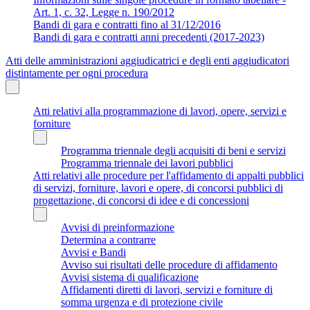
Art. 1, c. 32, Legge n. 190/2012
Bandi di gara e contratti fino al 31/12/2016
Bandi di gara e contratti anni precedenti (2017-2023)
Atti delle amministrazioni aggiudicatrici e degli enti aggiudicatori
distintamente per ogni procedura
Atti relativi alla programmazione di lavori, opere, servizi e
forniture
Programma triennale degli acquisiti di beni e servizi
Programma triennale dei lavori pubblici
Atti relativi alle procedure per l'affidamento di appalti pubblici
di servizi, forniture, lavori e opere, di concorsi pubblici di
progettazione, di concorsi di idee e di concessioni
Avvisi di preinformazione
Determina a contrarre
Avvisi e Bandi
Avviso sui risultati delle procedure di affidamento
Avvisi sistema di qualificazione
Affidamenti diretti di lavori, servizi e forniture di
somma urgenza e di protezione civile