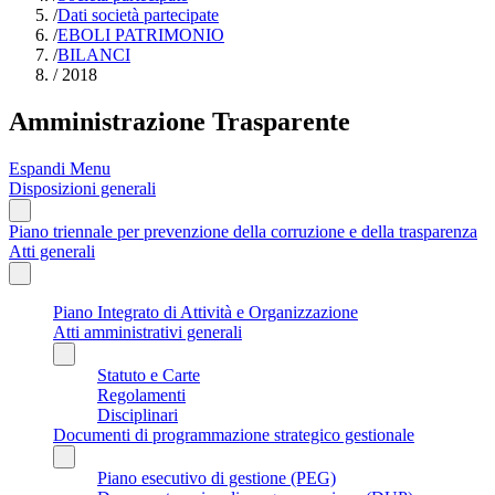
/
Dati società partecipate
/
EBOLI PATRIMONIO
/
BILANCI
/
2018
Amministrazione Trasparente
Espandi Menu
Disposizioni generali
Piano triennale per prevenzione della corruzione e della trasparenza
Atti generali
Piano Integrato di Attività e Organizzazione
Atti amministrativi generali
Statuto e Carte
Regolamenti
Disciplinari
Documenti di programmazione strategico gestionale
Piano esecutivo di gestione (PEG)