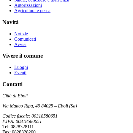
Autorizzazioni
Agricoltura e pesca
Novità
Notizie
Comunicati
Avvisi
Vivere il comune
Luoghi
Eventi
Contatti
Città di Eboli
Via Matteo Ripa, 49 84025 – Eboli (Sa)
Codice fiscale: 00318580651
P.IVA: 00318580651
Tel: 0828328111
Fax: 0828328200