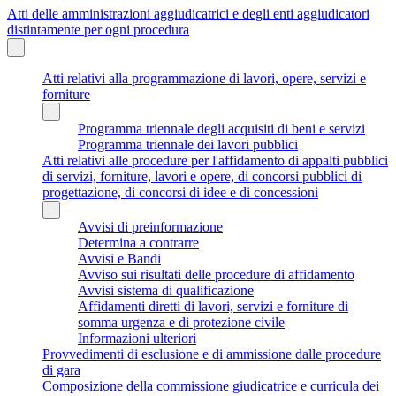
Atti delle amministrazioni aggiudicatrici e degli enti aggiudicatori
distintamente per ogni procedura
Atti relativi alla programmazione di lavori, opere, servizi e
forniture
Programma triennale degli acquisiti di beni e servizi
Programma triennale dei lavori pubblici
Atti relativi alle procedure per l'affidamento di appalti pubblici
di servizi, forniture, lavori e opere, di concorsi pubblici di
progettazione, di concorsi di idee e di concessioni
Avvisi di preinformazione
Determina a contrarre
Avvisi e Bandi
Avviso sui risultati delle procedure di affidamento
Avvisi sistema di qualificazione
Affidamenti diretti di lavori, servizi e forniture di
somma urgenza e di protezione civile
Informazioni ulteriori
Provvedimenti di esclusione e di ammissione dalle procedure
di gara
Composizione della commissione giudicatrice e curricula dei