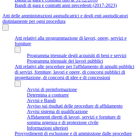
Bandi di gara e contratti anni precedenti (2017-2023)
Atti delle amministrazioni aggiudicatrici e degli enti aggiudicatori
distintamente per ogni procedura
Atti relativi alla programmazione di lavori, opere, servizi e
forniture
Programma triennale degli acquisiti di beni e servizi
Programma triennale dei lavori pubblici
Atti relativi alle procedure per l'affidamento di appalti pubblici
di servizi, forniture, lavori e opere, di concorsi pubblici di
progettazione, di concorsi di idee e di concessioni
Avvisi di preinformazione
Determina a contrarre
Avvisi e Bandi
Avviso sui risultati delle procedure di affidamento
Avvisi sistema di qualificazione
Affidamenti diretti di lavori, servizi e forniture di
somma urgenza e di protezione civile
Informazioni ulteriori
Provvedimenti di esclusione e di ammissione dalle procedure