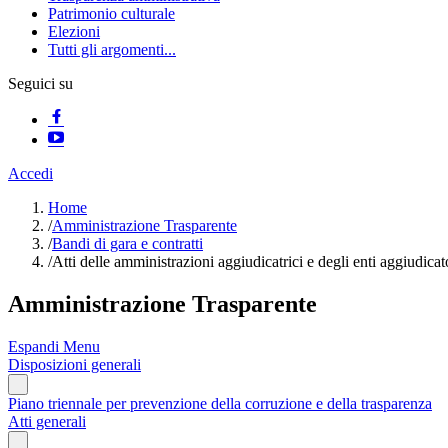
Patrimonio culturale
Elezioni
Tutti gli argomenti...
Seguici su
Accedi
Home
/
Amministrazione Trasparente
/
Bandi di gara e contratti
/
Atti delle amministrazioni aggiudicatrici e degli enti aggiudica
Amministrazione Trasparente
Espandi Menu
Disposizioni generali
Piano triennale per prevenzione della corruzione e della trasparenza
Atti generali