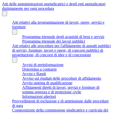
Atti delle amministrazioni aggiudicatrici e degli enti aggiudicatori
distintamente per ogni procedura
Atti relativi alla programmazione di lavori, opere, servizi e
forniture
Programma triennale degli acquisiti di beni e servizi
Programma triennale dei lavori pubblici
Atti relativi alle procedure per l'affidamento di appalti pubblici
di servizi, forniture, lavori e opere, di concorsi pubblici di
progettazione, di concorsi di idee e di concessioni
Avvisi di preinformazione
Determina a contrarre
Avvisi e Bandi
Avviso sui risultati delle procedure di affidamento
Avvisi sistema di qualificazione
Affidamenti diretti di lavori, servizi e forniture di
somma urgenza e di protezione civile
Informazioni ulteriori
Provvedimenti di esclusione e di ammissione dalle procedure
di gara
Composizione della commissione giudicatrice e curricula dei