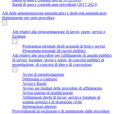
Bandi di gara e contratti anni precedenti (2017-2023)
Atti delle amministrazioni aggiudicatrici e degli enti aggiudicatori
distintamente per ogni procedura
Atti relativi alla programmazione di lavori, opere, servizi e
forniture
Programma triennale degli acquisiti di beni e servizi
Programma triennale dei lavori pubblici
Atti relativi alle procedure per l'affidamento di appalti pubblici
di servizi, forniture, lavori e opere, di concorsi pubblici di
progettazione, di concorsi di idee e di concessioni
Avvisi di preinformazione
Determina a contrarre
Avvisi e Bandi
Avviso sui risultati delle procedure di affidamento
Avvisi sistema di qualificazione
Affidamenti diretti di lavori, servizi e forniture di
somma urgenza e di protezione civile
Informazioni ulteriori
Provvedimenti di esclusione e di ammissione dalle procedure