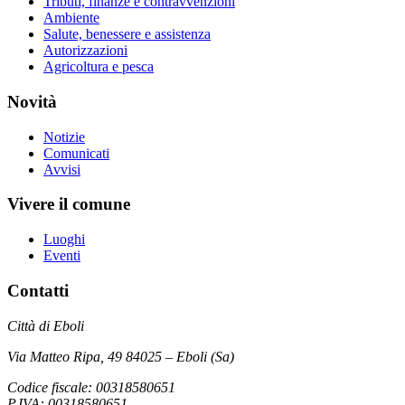
Tributi, finanze e contravvenzioni
Ambiente
Salute, benessere e assistenza
Autorizzazioni
Agricoltura e pesca
Novità
Notizie
Comunicati
Avvisi
Vivere il comune
Luoghi
Eventi
Contatti
Città di Eboli
Via Matteo Ripa, 49 84025 – Eboli (Sa)
Codice fiscale: 00318580651
P.IVA: 00318580651