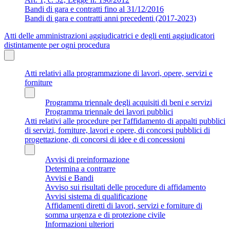
Bandi di gara e contratti fino al 31/12/2016
Bandi di gara e contratti anni precedenti (2017-2023)
Atti delle amministrazioni aggiudicatrici e degli enti aggiudicatori
distintamente per ogni procedura
Atti relativi alla programmazione di lavori, opere, servizi e
forniture
Programma triennale degli acquisiti di beni e servizi
Programma triennale dei lavori pubblici
Atti relativi alle procedure per l'affidamento di appalti pubblici
di servizi, forniture, lavori e opere, di concorsi pubblici di
progettazione, di concorsi di idee e di concessioni
Avvisi di preinformazione
Determina a contrarre
Avvisi e Bandi
Avviso sui risultati delle procedure di affidamento
Avvisi sistema di qualificazione
Affidamenti diretti di lavori, servizi e forniture di
somma urgenza e di protezione civile
Informazioni ulteriori