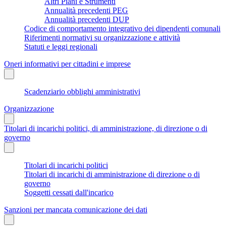
Altri Piani e Strumenti
Annualità precedenti PEG
Annualità precedenti DUP
Codice di comportamento integrativo dei dipendenti comunali
Riferimenti normativi su organizzazione e attività
Statuti e leggi regionali
Oneri informativi per cittadini e imprese
Scadenziario obblighi amministrativi
Organizzazione
Titolari di incarichi politici, di amministrazione, di direzione o di
governo
Titolari di incarichi politici
Titolari di incarichi di amministrazione di direzione o di
governo
Soggetti cessati dall'incarico
Sanzioni per mancata comunicazione dei dati