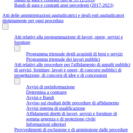
Bandi di gara e contratti anni precedenti (2017-2023)
Atti delle amministrazioni aggiudicatrici e degli enti aggiudicatori
distintamente per ogni procedura
Atti relativi alla programmazione di lavori, opere, servizi e
forniture
Programma triennale degli acquisiti di beni e servizi
Programma triennale dei lavori pubblici
Atti relativi alle procedure per l'affidamento di appalti pubblici
di servizi, forniture, lavori e opere, di concorsi pubblici di
progettazione, di concorsi di idee e di concessioni
Avvisi di preinformazione
Determina a contrarre
Avvisi e Bandi
Avviso sui risultati delle procedure di affidamento
Avvisi sistema di qualificazione
Affidamenti diretti di lavori, servizi e forniture di
somma urgenza e di protezione civile
Informazioni ulteriori
Provvedimenti di esclusione e di ammissione dalle procedure