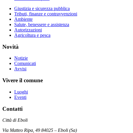
Giustizia e sicurezza pubblica
Tributi, finanze e contravvenzioni
Ambiente
Salute, benessere e assistenza
Autorizzazioni
Agricoltura e pesca
Novità
Notizie
Comunicati
Avvisi
Vivere il comune
Luoghi
Eventi
Contatti
Città di Eboli
Via Matteo Ripa, 49 84025 – Eboli (Sa)