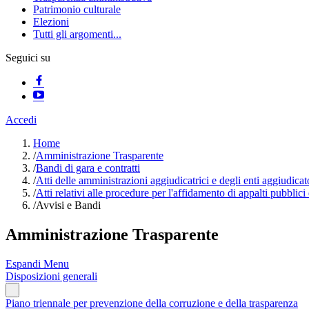
Patrimonio culturale
Elezioni
Tutti gli argomenti...
Seguici su
Accedi
Home
/
Amministrazione Trasparente
/
Bandi di gara e contratti
/
Atti delle amministrazioni aggiudicatrici e degli enti aggiudica
/
Atti relativi alle procedure per l'affidamento di appalti pubblici
/
Avvisi e Bandi
Amministrazione Trasparente
Espandi Menu
Disposizioni generali
Piano triennale per prevenzione della corruzione e della trasparenza