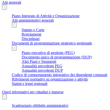
Atti generali
Piano Integrato di Attività e Organizzazione
Atti amministrativi generali
Statuto e Carte
Regolamenti
Disciplinari
Documenti di programmazione strategico gestionale
Piano esecutivo di gestione (PEG)
Documento unico di programmazione (DUP)
Altri Piani e Strumenti
Annualità precedenti PEG
Annualità precedenti DUP
Codice di comportamento integrativo dei dipendenti comunali
Riferimenti normativi su organizzazione e attività
Statuti e leggi regionali
Oneri informativi per cittadini e imprese
Scadenziario obblighi amministrativi