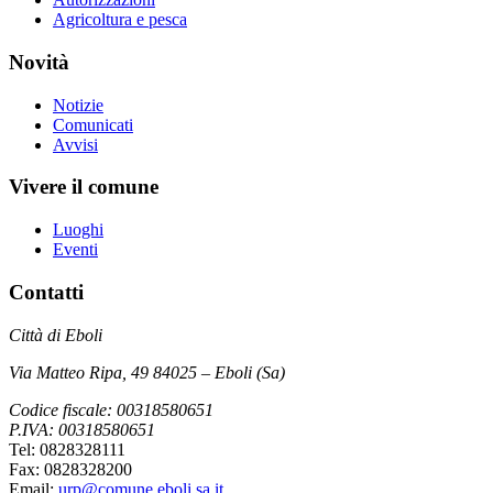
Agricoltura e pesca
Novità
Notizie
Comunicati
Avvisi
Vivere il comune
Luoghi
Eventi
Contatti
Città di Eboli
Via Matteo Ripa, 49 84025 – Eboli (Sa)
Codice fiscale: 00318580651
P.IVA: 00318580651
Tel: 0828328111
Fax: 0828328200
Email:
urp@comune.eboli.sa.it