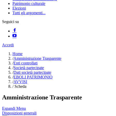
Patrimonio culturale
Elezioni
Tutti gli argomenti...
Seguici su
Accedi
Home
/
Amministrazione Trasparente
/
Enti controllati
/
Società partecipate
/
Dati società partecipate
/
EBOLI PATRIMONIO
/
AVVISI
/
Scheda
Amministrazione Trasparente
Espandi Menu
Disposizioni generali