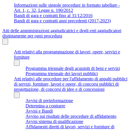
Informazioni sulle singole procedure in formato tabellare -
Art. 1, c. 32, Legge n. 190/2012
Bandi di gara e contratti fino al 31/12/2016
Bandi di gara e contratti anni precedenti (2017-2023)
Atti delle amministrazioni aggiudicatrici e degli enti aggiudicatori
distintamente per ogni procedura
Atti relativi alla programmazione di lavori, opere, servizi e
forniture
Programma triennale degli acquisiti di beni e servizi
Programma triennale dei lavori pubblici
Atti relativi alle procedure per l'affidamento di appalti pubblici
di servizi, forniture, lavori e opere, di concorsi pubblici di
progettazione, di concorsi di idee e di concessioni
Avvisi di preinformazione
Determina a contrarre
Avvisi e Bandi
Avviso sui risultati delle procedure di affidamento
Avvisi sistema di qualificazione
Affidamenti diretti di lavori, servizi e forniture di