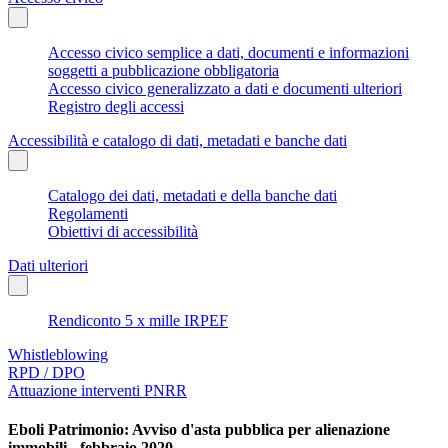
Accesso civico semplice a dati, documenti e informazioni
soggetti a pubblicazione obbligatoria
Accesso civico generalizzato a dati e documenti ulteriori
Registro degli accessi
Accessibilità e catalogo di dati, metadati e banche dati
Catalogo dei dati, metadati e della banche dati
Regolamenti
Obiettivi di accessibilità
Dati ulteriori
Rendiconto 5 x mille IRPEF
Whistleblowing
RPD / DPO
Attuazione interventi PNRR
Eboli Patrimonio: Avviso d'asta pubblica per alienazione
immobili - febbraio 2020