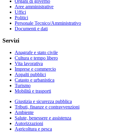
Organi di governo
Aree amministrative
Uffici
Politici
Personale Tecnico/Amministrativo
Documenti e dati
Servizi
Anagrafe e stato civile
Cultura e tempo libero
Vita lavorativa
Imprese e commercio
Appalti pubblici
Catasto e urbanistica
Turismo
Mobilità e trasporti
Giustizia e sicurezza pubblica
Tributi, finanze e contravvenzioni
Ambiente
Salute, benessere e assistenza
Autorizzazioni
Agricoltura e pesca