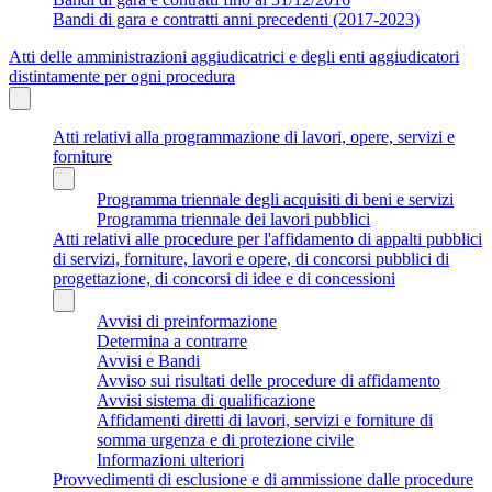
Bandi di gara e contratti anni precedenti (2017-2023)
Atti delle amministrazioni aggiudicatrici e degli enti aggiudicatori
distintamente per ogni procedura
Atti relativi alla programmazione di lavori, opere, servizi e
forniture
Programma triennale degli acquisiti di beni e servizi
Programma triennale dei lavori pubblici
Atti relativi alle procedure per l'affidamento di appalti pubblici
di servizi, forniture, lavori e opere, di concorsi pubblici di
progettazione, di concorsi di idee e di concessioni
Avvisi di preinformazione
Determina a contrarre
Avvisi e Bandi
Avviso sui risultati delle procedure di affidamento
Avvisi sistema di qualificazione
Affidamenti diretti di lavori, servizi e forniture di
somma urgenza e di protezione civile
Informazioni ulteriori
Provvedimenti di esclusione e di ammissione dalle procedure