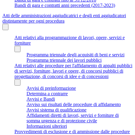
Bandi di gara e contratti anni precedenti (2017-2023)
Atti delle amministrazioni aggiudicatrici e degli enti aggiudicatori
distintamente per ogni procedura
Atti relativi alla programmazione di lavori, opere, servizi e
forniture
Programma triennale degli acquisiti di beni e servizi
Programma triennale dei lavori pubblici
Atti relativi alle procedure per l'affidamento di appalti pubblici
di servizi, forniture, lavori e opere, di concorsi pubblici di
progettazione, di concorsi di idee e di concessioni
Avvisi di preinformazione
Determina a contrarre
Avvisi e Bandi
Avviso sui risultati delle procedure di affidamento
Avvisi sistema di qualificazione
Affidamenti diretti di lavori, servizi e forniture di
somma urgenza e di protezione civile
Informazioni ulteriori
Provvedimenti di esclusione e di ammissione dalle procedure