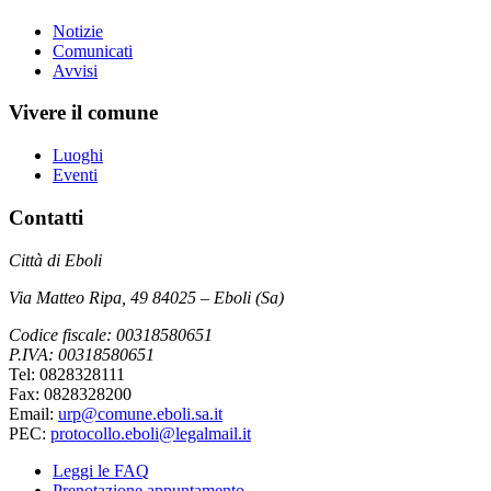
Notizie
Comunicati
Avvisi
Vivere il comune
Luoghi
Eventi
Contatti
Città di Eboli
Via Matteo Ripa, 49 84025 – Eboli (Sa)
Codice fiscale: 00318580651
P.IVA: 00318580651
Tel: 0828328111
Fax: 0828328200
Email:
urp@comune.eboli.sa.it
PEC:
protocollo.eboli@legalmail.it
Leggi le FAQ
Prenotazione appuntamento