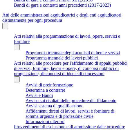
Bandi di gara e contratti anni precedenti (2017-2023)
Atti delle amministrazioni aggiudicatrici e degli enti aggiudicatori
distintamente per ogni procedura
Atti relativi alla programmazione di lavori, opere, servizi e
forniture
Programma triennale degli acquisiti di beni e servizi
Programma triennale dei lavori pubblici
Atti relativi alle procedure per l'affidamento di appalti pubblici
di servizi, forniture, lavori e opere, di concorsi pubblici di
progettazione, di concorsi di idee e di concessioni
Avvisi di preinformazione
Determina a contrarre
Avvisi e Bandi
Avviso sui risultati delle procedure di affidamento
Avvisi sistema di qualificazione
Affidamenti diretti di lavori, servizi e forniture di
somma urgenza e di protezione civile
Informazioni ulteriori
Provvedimenti di esclusione e di ammissione dalle procedure