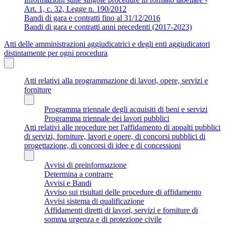
Art. 1, c. 32, Legge n. 190/2012
Bandi di gara e contratti fino al 31/12/2016
Bandi di gara e contratti anni precedenti (2017-2023)
Atti delle amministrazioni aggiudicatrici e degli enti aggiudicatori
distintamente per ogni procedura
Atti relativi alla programmazione di lavori, opere, servizi e
forniture
Programma triennale degli acquisiti di beni e servizi
Programma triennale dei lavori pubblici
Atti relativi alle procedure per l'affidamento di appalti pubblici
di servizi, forniture, lavori e opere, di concorsi pubblici di
progettazione, di concorsi di idee e di concessioni
Avvisi di preinformazione
Determina a contrarre
Avvisi e Bandi
Avviso sui risultati delle procedure di affidamento
Avvisi sistema di qualificazione
Affidamenti diretti di lavori, servizi e forniture di
somma urgenza e di protezione civile