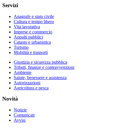
Servizi
Anagrafe e stato civile
Cultura e tempo libero
Vita lavorativa
Imprese e commercio
Appalti pubblici
Catasto e urbanistica
Turismo
Mobilità e trasporti
Giustizia e sicurezza pubblica
Tributi, finanze e contravvenzioni
Ambiente
Salute, benessere e assistenza
Autorizzazioni
Agricoltura e pesca
Novità
Notizie
Comunicati
Avvisi