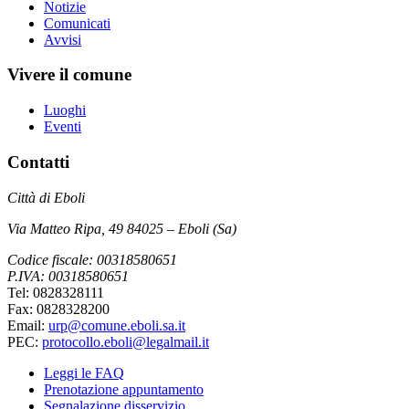
Notizie
Comunicati
Avvisi
Vivere il comune
Luoghi
Eventi
Contatti
Città di Eboli
Via Matteo Ripa, 49 84025 – Eboli (Sa)
Codice fiscale: 00318580651
P.IVA: 00318580651
Tel: 0828328111
Fax: 0828328200
Email:
urp@comune.eboli.sa.it
PEC:
protocollo.eboli@legalmail.it
Leggi le FAQ
Prenotazione appuntamento
Segnalazione disservizio