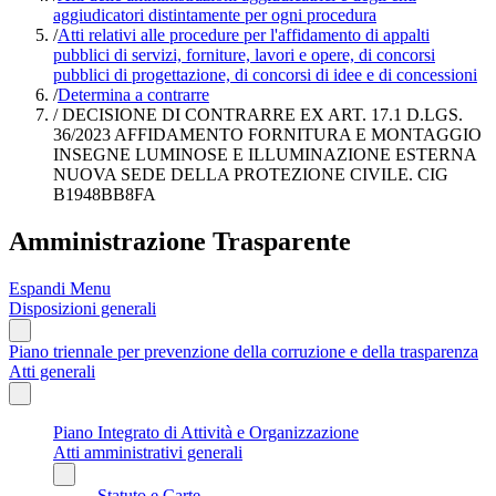
aggiudicatori distintamente per ogni procedura
/
Atti relativi alle procedure per l'affidamento di appalti
pubblici di servizi, forniture, lavori e opere, di concorsi
pubblici di progettazione, di concorsi di idee e di concessioni
/
Determina a contrarre
/
DECISIONE DI CONTRARRE EX ART. 17.1 D.LGS.
36/2023 AFFIDAMENTO FORNITURA E MONTAGGIO
INSEGNE LUMINOSE E ILLUMINAZIONE ESTERNA
NUOVA SEDE DELLA PROTEZIONE CIVILE. CIG
B1948BB8FA
Amministrazione Trasparente
Espandi Menu
Disposizioni generali
Piano triennale per prevenzione della corruzione e della trasparenza
Atti generali
Piano Integrato di Attività e Organizzazione
Atti amministrativi generali
Statuto e Carte