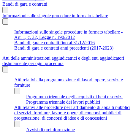
Bandi di gara e contratti
Informazioni sulle singole procedure in formato tabellare
Informazioni sulle singole procedure in formato tabellare -
Art. 1, c. 32, Legge n. 190/2012
Bandi di gara e contratti fino al 31/12/2016
Bandi di gara e contratti anni precedenti (2017-2023)
Atti delle amministrazioni aggiudicatrici e degli enti aggiudicatori
distintamente per ogni procedura
Atti relativi alla programmazione di lavori, opere, servizi e
forniture
Programma triennale degli acquisiti di beni e servizi
Programma triennale dei lavori pubblici
Atti relativi alle procedure per l'affidamento di appalti pubblici
di servizi, forniture, lavori e opere, di concorsi pubblici di
progettazione, di concorsi di idee e di concessioni
Avvisi di preinformazione