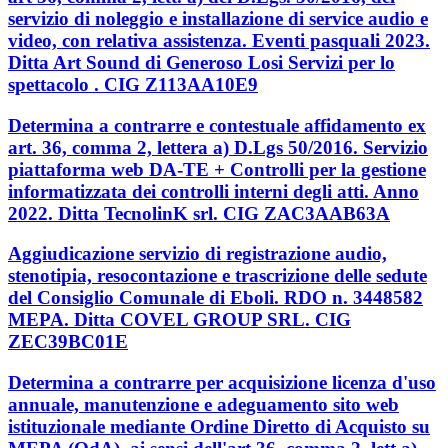
servizio di noleggio e installazione di service audio e
video, con relativa assistenza. Eventi pasquali 2023.
Ditta Art Sound di Generoso Losi Servizi per lo
spettacolo . CIG Z113AA10E9
Determina a contrarre e contestuale affidamento ex
art. 36, comma 2, lettera a) D.Lgs 50/2016. Servizio
piattaforma web DA-TE + Controlli per la gestione
informatizzata dei controlli interni degli atti. Anno
2022. Ditta TecnolinK srl. CIG ZAC3AAB63A
Aggiudicazione servizio di registrazione audio,
stenotipia, resocontazione e trascrizione delle sedute
del Consiglio Comunale di Eboli. RDO n. 3448582
MEPA. Ditta COVEL GROUP SRL. CIG
ZEC39BC01E
Determina a contrarre per acquisizione licenza d'uso
annuale, manutenzione e adeguamento sito web
istituzionale mediante Ordine Diretto di Acquisto su