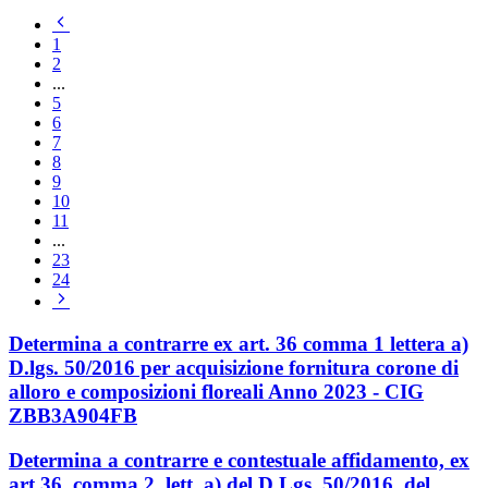
Pagina
precedente
1
2
...
5
6
7
8
9
10
11
...
23
24
Pagina
successiva
Determina a contrarre ex art. 36 comma 1 lettera a)
D.lgs. 50/2016 per acquisizione fornitura corone di
alloro e composizioni floreali Anno 2023 - CIG
ZBB3A904FB
Determina a contrarre e contestuale affidamento, ex
art 36, comma 2, lett. a) del D.Lgs. 50/2016, del