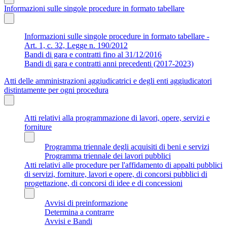
Informazioni sulle singole procedure in formato tabellare
Informazioni sulle singole procedure in formato tabellare -
Art. 1, c. 32, Legge n. 190/2012
Bandi di gara e contratti fino al 31/12/2016
Bandi di gara e contratti anni precedenti (2017-2023)
Atti delle amministrazioni aggiudicatrici e degli enti aggiudicatori
distintamente per ogni procedura
Atti relativi alla programmazione di lavori, opere, servizi e
forniture
Programma triennale degli acquisiti di beni e servizi
Programma triennale dei lavori pubblici
Atti relativi alle procedure per l'affidamento di appalti pubblici
di servizi, forniture, lavori e opere, di concorsi pubblici di
progettazione, di concorsi di idee e di concessioni
Avvisi di preinformazione
Determina a contrarre
Avvisi e Bandi