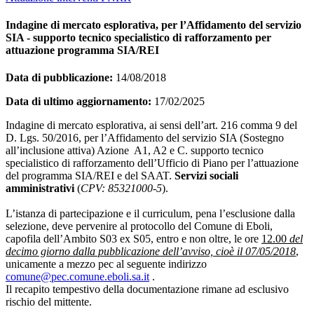
Indagine di mercato esplorativa, per l’Affidamento del servizio
SIA - supporto tecnico specialistico di rafforzamento per
attuazione programma SIA/REI
Data di pubblicazione:
14/08/2018
Data di ultimo aggiornamento:
17/02/2025
Indagine di mercato esplorativa, ai sensi dell’art. 216 comma 9 del
D. Lgs. 50/2016, per l’Affidamento del servizio SIA (Sostegno
all’inclusione attiva) Azione A1, A2 e C. supporto tecnico
specialistico di rafforzamento dell’Ufficio di Piano per l’attuazione
del programma SIA/REI e del SAAT.
Servizi sociali
amministrativi
(
CPV: 85321000-5
).
L’istanza di partecipazione e il curriculum, pena l’esclusione dalla
selezione, deve pervenire al protocollo del Comune di Eboli,
capofila dell’Ambito S03 ex S05, entro e non oltre, le ore
12.00
del
decimo giorno dalla pubblicazione dell’avviso, cioè il 07/05/2018
,
unicamente a mezzo pec al seguente indirizzo
comune@pec.comune.eboli.sa.it
.
Il recapito tempestivo della documentazione rimane ad esclusivo
rischio del mittente.