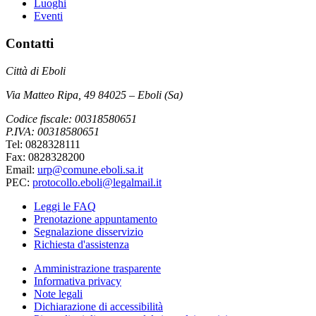
Luoghi
Eventi
Contatti
Città di Eboli
Via Matteo Ripa, 49 84025 – Eboli (Sa)
Codice fiscale: 00318580651
P.IVA: 00318580651
Tel: 0828328111
Fax: 0828328200
Email:
urp@comune.eboli.sa.it
PEC:
protocollo.eboli@legalmail.it
Leggi le FAQ
Prenotazione appuntamento
Segnalazione disservizio
Richiesta d'assistenza
Amministrazione trasparente
Informativa privacy
Note legali
Dichiarazione di accessibilità