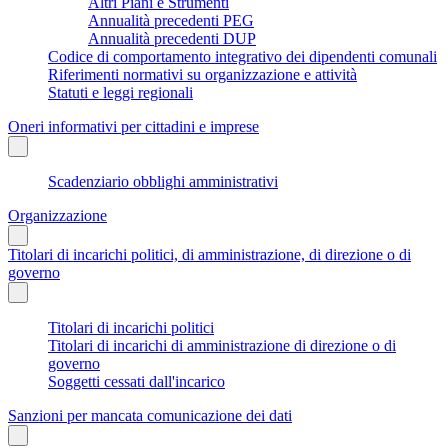
Altri Piani e Strumenti
Annualità precedenti PEG
Annualità precedenti DUP
Codice di comportamento integrativo dei dipendenti comunali
Riferimenti normativi su organizzazione e attività
Statuti e leggi regionali
Oneri informativi per cittadini e imprese
Scadenziario obblighi amministrativi
Organizzazione
Titolari di incarichi politici, di amministrazione, di direzione o di
governo
Titolari di incarichi politici
Titolari di incarichi di amministrazione di direzione o di
governo
Soggetti cessati dall'incarico
Sanzioni per mancata comunicazione dei dati