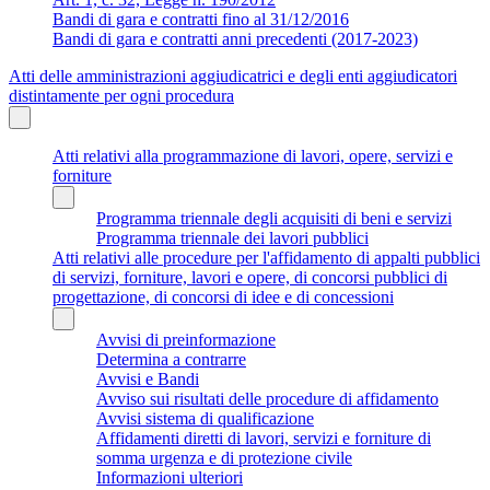
Bandi di gara e contratti fino al 31/12/2016
Bandi di gara e contratti anni precedenti (2017-2023)
Atti delle amministrazioni aggiudicatrici e degli enti aggiudicatori
distintamente per ogni procedura
Atti relativi alla programmazione di lavori, opere, servizi e
forniture
Programma triennale degli acquisiti di beni e servizi
Programma triennale dei lavori pubblici
Atti relativi alle procedure per l'affidamento di appalti pubblici
di servizi, forniture, lavori e opere, di concorsi pubblici di
progettazione, di concorsi di idee e di concessioni
Avvisi di preinformazione
Determina a contrarre
Avvisi e Bandi
Avviso sui risultati delle procedure di affidamento
Avvisi sistema di qualificazione
Affidamenti diretti di lavori, servizi e forniture di
somma urgenza e di protezione civile
Informazioni ulteriori