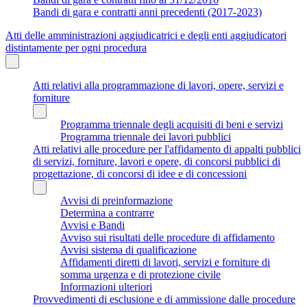
Bandi di gara e contratti anni precedenti (2017-2023)
Atti delle amministrazioni aggiudicatrici e degli enti aggiudicatori
distintamente per ogni procedura
Atti relativi alla programmazione di lavori, opere, servizi e
forniture
Programma triennale degli acquisiti di beni e servizi
Programma triennale dei lavori pubblici
Atti relativi alle procedure per l'affidamento di appalti pubblici
di servizi, forniture, lavori e opere, di concorsi pubblici di
progettazione, di concorsi di idee e di concessioni
Avvisi di preinformazione
Determina a contrarre
Avvisi e Bandi
Avviso sui risultati delle procedure di affidamento
Avvisi sistema di qualificazione
Affidamenti diretti di lavori, servizi e forniture di
somma urgenza e di protezione civile
Informazioni ulteriori
Provvedimenti di esclusione e di ammissione dalle procedure