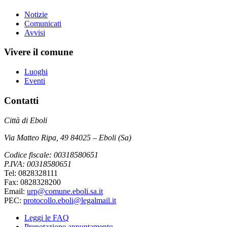
Notizie
Comunicati
Avvisi
Vivere il comune
Luoghi
Eventi
Contatti
Città di Eboli
Via Matteo Ripa, 49 84025 – Eboli (Sa)
Codice fiscale: 00318580651
P.IVA: 00318580651
Tel: 0828328111
Fax: 0828328200
Email:
urp@comune.eboli.sa.it
PEC:
protocollo.eboli@legalmail.it
Leggi le FAQ
Prenotazione appuntamento