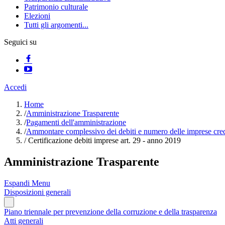
Patrimonio culturale
Elezioni
Tutti gli argomenti...
Seguici su
Accedi
Home
/
Amministrazione Trasparente
/
Pagamenti dell'amministrazione
/
Ammontare complessivo dei debiti e numero delle imprese credi
/
Certificazione debiti imprese art. 29 - anno 2019
Amministrazione Trasparente
Espandi Menu
Disposizioni generali
Piano triennale per prevenzione della corruzione e della trasparenza
Atti generali