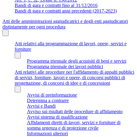
Bandi di gara e contratti fino al 31/12/2016
Bandi di gara e contratti anni precedenti (2017-2023)
Atti delle amministrazioni aggiudicatrici e degli enti aggiudicatori
distintamente per ogni procedura
Atti relativi alla programmazione di lavori, opere, servizi e
forniture
Programma triennale degli acquisiti di beni e servizi
Programma triennale dei lavori pubblici
Atti relativi alle procedure per l'affidamento di appalti pubblici
di servizi, forniture, lavori e opere, di concorsi pubblici di
progettazione, di concorsi di idee e di concessioni
Avvisi di preinformazione
Determina a contrarre
Avvisi e Bandi
Avviso sui risultati delle procedure di affidamento
Avvisi sistema di qualificazione
Affidamenti diretti di lavori, servizi e forniture di
somma urgenza e di protezione civile
Informazioni ulteriori