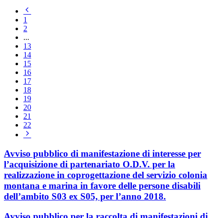
Pagina
precedente
1
2
...
13
14
15
16
17
18
19
20
21
22
Pagina
successiva
Avviso pubblico di manifestazione di interesse per
l’acquisizione di partenariato O.D.V. per la
realizzazione in coprogettazione del servizio colonia
montana e marina in favore delle persone disabili
dell’ambito S03 ex S05, per l’anno 2018.
Avviso pubblico per la raccolta di manifestazioni di