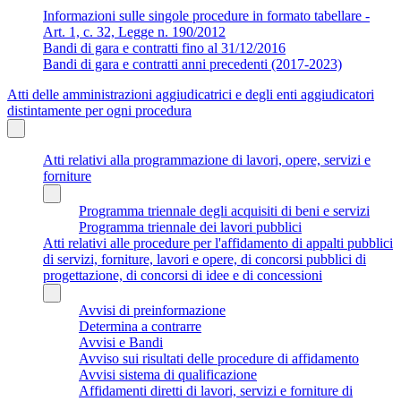
Informazioni sulle singole procedure in formato tabellare -
Art. 1, c. 32, Legge n. 190/2012
Bandi di gara e contratti fino al 31/12/2016
Bandi di gara e contratti anni precedenti (2017-2023)
Atti delle amministrazioni aggiudicatrici e degli enti aggiudicatori
distintamente per ogni procedura
Atti relativi alla programmazione di lavori, opere, servizi e
forniture
Programma triennale degli acquisiti di beni e servizi
Programma triennale dei lavori pubblici
Atti relativi alle procedure per l'affidamento di appalti pubblici
di servizi, forniture, lavori e opere, di concorsi pubblici di
progettazione, di concorsi di idee e di concessioni
Avvisi di preinformazione
Determina a contrarre
Avvisi e Bandi
Avviso sui risultati delle procedure di affidamento
Avvisi sistema di qualificazione
Affidamenti diretti di lavori, servizi e forniture di