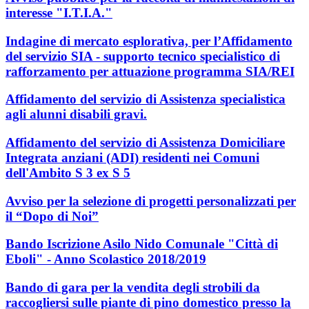
interesse "I.T.I.A."
Indagine di mercato esplorativa, per l’Affidamento
del servizio SIA - supporto tecnico specialistico di
rafforzamento per attuazione programma SIA/REI
Affidamento del servizio di Assistenza specialistica
agli alunni disabili gravi.
Affidamento del servizio di Assistenza Domiciliare
Integrata anziani (ADI) residenti nei Comuni
dell'Ambito S 3 ex S 5
Avviso per la selezione di progetti personalizzati per
il “Dopo di Noi”
Bando Iscrizione Asilo Nido Comunale "Città di
Eboli" - Anno Scolastico 2018/2019
Bando di gara per la vendita degli strobili da
raccogliersi sulle piante di pino domestico presso la